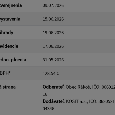
verejnenia
09.07.2026
ystavenia
15.06.2026
úhrady
19.06.2026
videncie
17.06.2026
dan. plnenia
31.05.2026
 DPH*
128.54 €
 strana
Odberateľ
: Obec Rákoš, IČO: 006912
16
Dodávateľ
: KOSIT a.s., IČO: 362052
04346