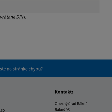
 vrátane DPH.
 ste na stránke chybu?
vás užitočné?
e pre vás užitočné?
Kontakt:
Obecný úrad Rákoš
Rákoš 95
:30