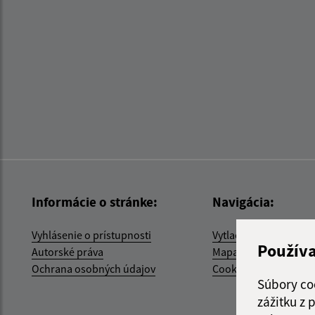
Informácie o stránke:
Navigácia:
Vyhlásenie o prístupnosti
Vytlačiť aktuálnu strá
Použív
Autorské práva
Mapa stránok
Ochrana osobných údajov
Cookies
Súbory co
zážitku z