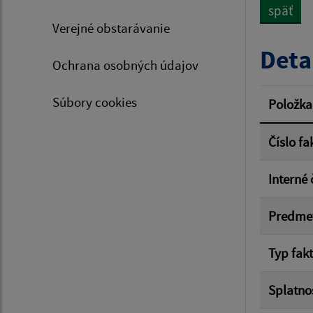
späť
Verejné obstarávanie
Typ dá
Deta
Ochrana osobných údajov
Suma 
Súbory cookies
Položka
Číslo fa
Filtr
Interné 
Predme
Typ fak
Splatno