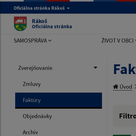
Oficiálna stránka Rákoš
Rákoš
Oficiálna stránka
SAMOSPRÁVA
ŽIVOT V OBCI
Fak
Zverejňovanie
Zmluvy
Úvod
Faktúry
Filtr
Objednávky
Hľadan
Archív