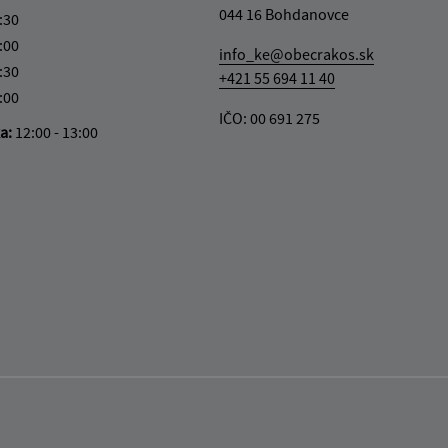
044 16 Bohdanovce
:30
:00
info_ke@obecrakos.sk
:30
+421 55 694 11 40
:00
IČO: 00 691 275
ka:
12:00 - 13:00