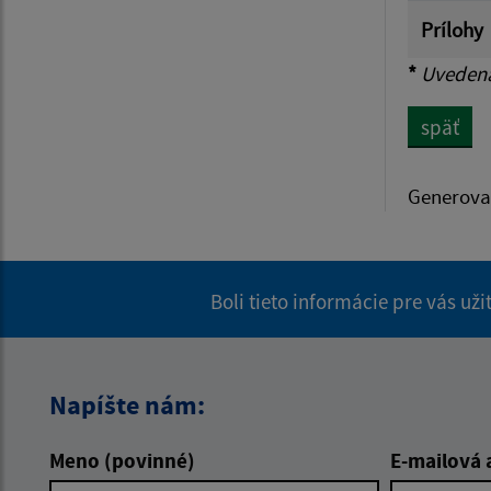
Prílohy
*
Uvedená 
späť
Generova
Boli tieto informácie pre vás už
Napíšte nám:
Meno (povinné)
E-mailová 