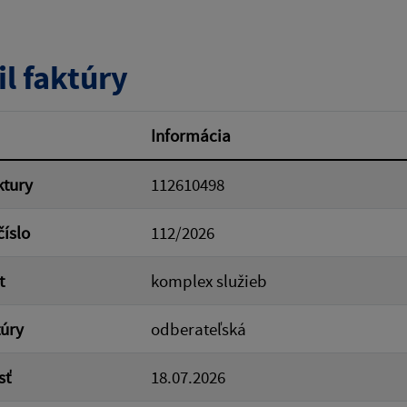
tumu:
Dátum od:
il faktúry
od:
Suma do:
Informácia
ktury
112610498
ovať
číslo
112/2026
t
komplex služieb
túry
odberateľská
sť
18.07.2026