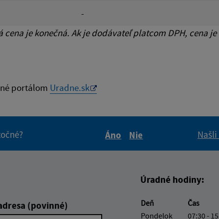
-
cena je konečná. Ak je dodávateľ platcom DPH, cena je
né portálom
Uradne.sk
itočné?
Našli
Áno
Nie
Boli tieto informácie pre 
Boli tieto informáci
Úradné hodiny:
Deň
Čas
adresa (povinné)
Pondelok
07:30 - 15