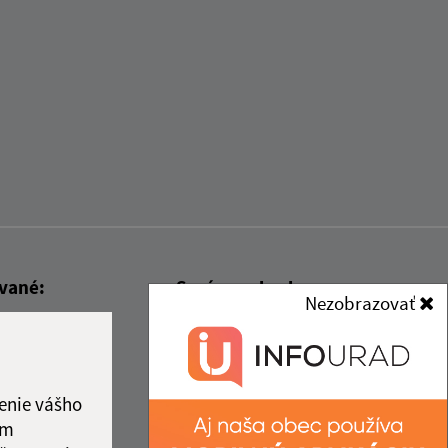
ované:
Správca obsahu:
Nezobrazovať
14:10 hod.
Správca obsahu je Obec Rákoš.
Vytvorené v súlade s
Jednotným
dizajn manuálom elektronických
enie vášho
služieb.
ám