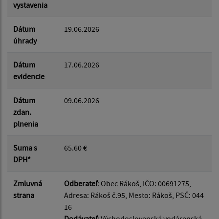
vystavenia
Dátum
19.06.2026
úhrady
Dátum
17.06.2026
evidencie
Dátum
09.06.2026
zdan.
plnenia
Suma s
65.60 €
DPH*
Zmluvná
Odberateľ
: Obec Rákoš, IČO: 00691275,
strana
Adresa: Rákoš č.95, Mesto: Rákoš, PSČ: 044
16
Dodávateľ
: Východoslovenská vodárenská