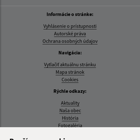
Informácie o stránke:
Vyhlásenie o prístupnosti
Autorské práva
Ochrana osobných údajov
Navigácia:
Vytlačiť aktuálnu stránku
Mapa stránok
Cookies
Rýchle odkazy:
Aktuality
Naša obec
História
Fotogaléria
Aktualizované: