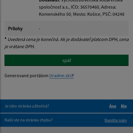
spoločnosť a.s., IČO: 36570460, Adresa:
Komenského 50, Mesto: Košice, PSČ: 04248
Prílohy
-
*
Uvedená cena je konečná. Ak je dodávateľ platcom DPH, cena
je vrátane DPH.
späť
Generované portálom
Uradne.sk
Je táto stránka užitočná?
Áno
Nie
Boli tieto 
Boli 
Našli ste na stránke chybu?
Napíšte nám