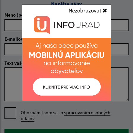
Napíšte nám:
Nezobrazovať
Meno (povinné)
E-mailová adresa (povinné)
Text vašej správy (povinné)
Oboznámil som sa so
spracúvaním osobných
údajov
Google reCaptcha Response