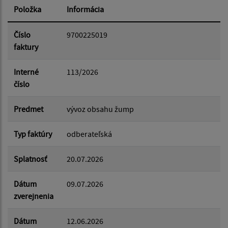
Položka
Informácia
Dátum od:
Číslo
9700225019
faktury
Dátum do:
Interné
113/2026
číslo
Suma od:
Predmet
vývoz obsahu žump
Typ faktúry
odberateľská
Suma do:
Splatnosť
20.07.2026
Dátum
09.07.2026
Filtrovať
Reset
zverejnenia
Dátum
12.06.2026