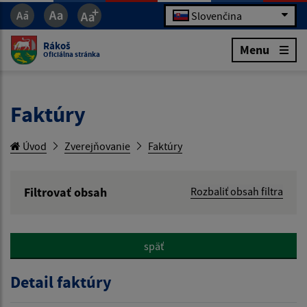
Slovenčina
Rákoš
Menu
Oficiálna stránka
Faktúry
Úvod
Zverejňovanie
Faktúry
Filtrovať obsah
Rozbaliť obsah filtra
Hľadaný výraz:
späť
Hľadať v:
Detail faktúry
Typ dátumu: