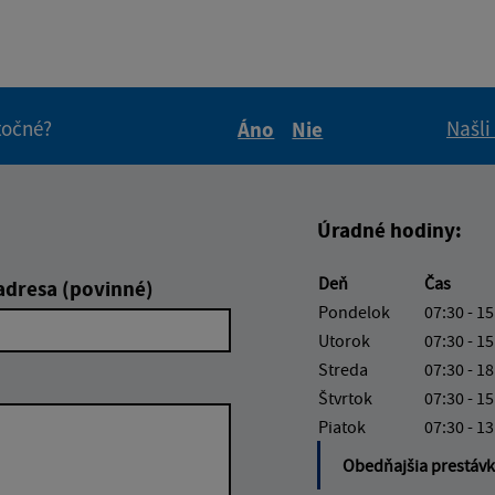
itočné?
Našli
Áno
Nie
Boli tieto informácie pre 
Boli tieto informáci
Úradné hodiny:
Deň
Čas
adresa (povinné)
Pondelok
07:30 - 15
Utorok
07:30 - 15
Streda
07:30 - 18
Štvrtok
07:30 - 15
Piatok
07:30 - 13
Obedňajšia prestáv