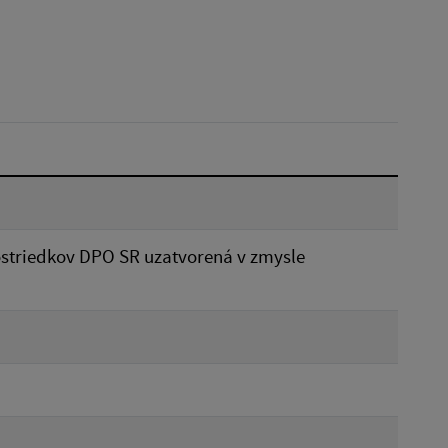
Dátum do:
Typ:
Reset
ostriedkov DPO SR uzatvorená v zmysle