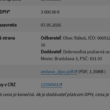
 DPH*
3 000.00 €
zavretia
07.05.2026
 strana
Odberateľ
: Obec Rákoš, IČO: 006912
16
Dodávateľ
: Dobrovoľná požiarná oc
Mesto: Bratislava 3, PSČ: 831 03
zmluva_dpo.pdf
(PDF, 1.35MB )
vy v CRZ
12356501
cena je konečná. Ak je dodávateľ platcom DPH, cena je