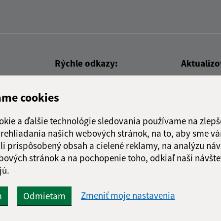
Rýchle odkazy:
Aktualiz
nku
Aktuality
08.07.2026 
ame cookies
Naša obec
RSS
História
okie a ďalšie technológie sledovania používame na zlepš
Fotogaléria
 prehliadania našich webových stránok, na to, aby sme v
li prispôsobený obsah a cielené reklamy, na analýzu náv
bových stránok a na pochopenie toho, odkiaľ naši návšte
jú.
webex.digital, s.r.o.
domény
registrácia domény
spoloč
Technický prevádzkovateľ:
Zmeniť moje nastavenia
m
Odmietam