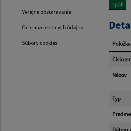
späť
Verejné obstarávanie
Typ dá
Deta
Ochrana osobných údajov
Suma 
Súbory cookies
Položka
Číslo z
Filtr
Názov
Typ
Predme
Dátum z