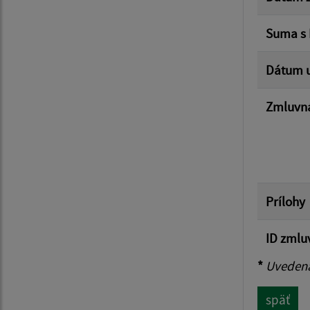
Suma s
Dátum u
Zmluvná
Prílohy
ID zmlu
*
Uvedená 
späť