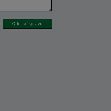
Google reCaptcha Response
Odoslať správu