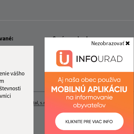
ované:
Správca obsahu:
Nezobrazovať
14:10 hod.
Správca obsahu je Obec Rákoš.
Vytvorené v súlade s
Jednotným
dizajn manuálom elektronických
enie vášho
služieb.
ám
števnosti
vníci
nosť webex.digital, s.r.o.