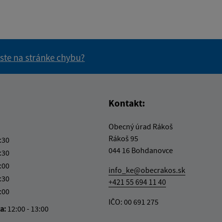
 ste na stránke chybu?
vás užitočné?
e pre vás užitočné?
Kontakt:
Obecný úrad Rákoš
Rákoš 95
:30
044 16 Bohdanovce
:30
:00
info_ke@obecrakos.sk
:30
+421 55 694 11 40
:00
IČO: 00 691 275
ka:
12:00 - 13:00