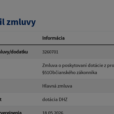
tumu:
Dátum od:
il zmluvy
od:
Suma do:
Informácia
mluvy/dodatku
3260701
ovať
Zmluva o poskytovaní dotácie z pr
§51Občianského zákonníka
Hlavná zmluva
t
dotácia DHZ
verejnenia
18.05.2026