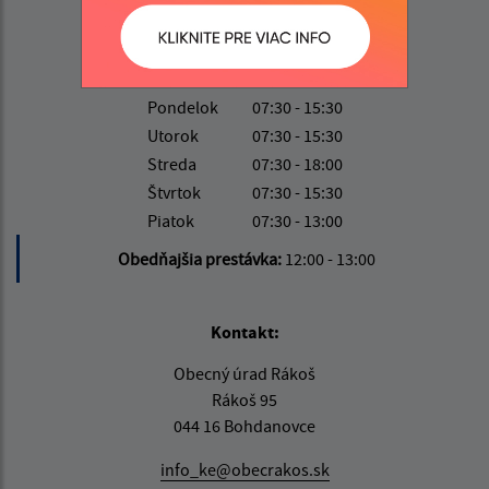
Úradné hodiny:
Deň
Čas
Pondelok
07:30 - 15:30
Utorok
07:30 - 15:30
Streda
07:30 - 18:00
Štvrtok
07:30 - 15:30
Piatok
07:30 - 13:00
Obedňajšia prestávka:
12:00 - 13:00
Kontakt:
Obecný úrad Rákoš
Rákoš 95
044 16 Bohdanovce
info_ke@obecrakos.sk