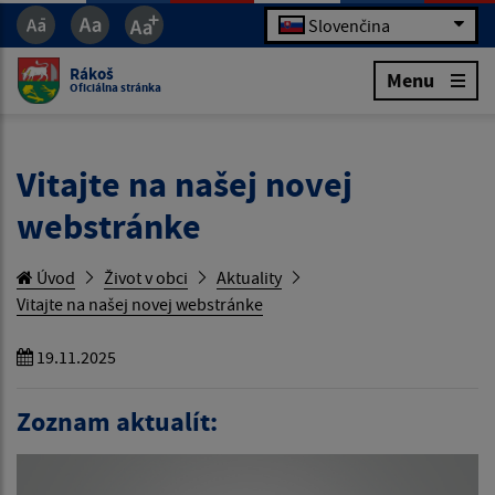
Slovenčina
Rákoš
Menu
Oficiálna stránka
Vitajte na našej novej
webstránke
Úvod
Život v obci
Aktuality
Vitajte na našej novej webstránke
19.11.2025
Zoznam aktualít: