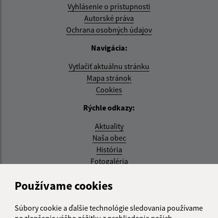
Vyhlásenie o prístupnosti
Autorské práva
Ochrana osobných údajov
Navigácia:
Vytlačiť aktuálnu stránku
Mapa stránok
Cookies
Rýchle odkazy:
Aktuality
Naša obec
História
Fotogaléria
Aktualizované:
Používame cookies
08.07.2026 14:10 hod.
Súbory cookie a ďalšie technológie sledovania používame
RSS
na zlepšenie vášho zážitku z prehliadania našich