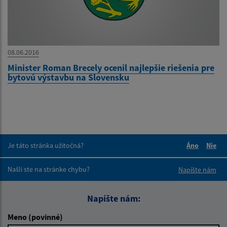
08.06.2016
Minister Roman Brecely ocenil najlepšie riešenia pre
bytovú výstavbu na Slovensku
Je táto stránka užitočná?
Áno
Nie
Boli tieto 
Boli 
Našli ste na stránke chybu?
Napíšte nám
Napíšte nám:
Meno (povinné)