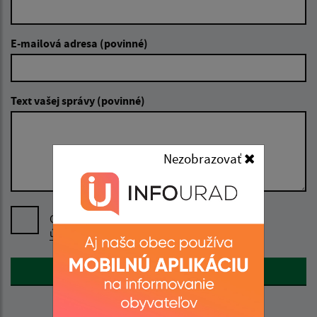
E-mailová adresa (povinné)
Text vašej správy (povinné)
Nezobrazovať
Oboznámil som sa so
spracúvaním osobných
údajov
Google reCaptcha Response
Odoslať správu