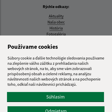
Rýchle odkazy:
Aktuality
Naša obec
História
Fotogaléria
Aktualizované:
Používame cookies
08.07.2026 14:10 hod.
Súbory cookie a ďalšie technológie sledovania používame
RSS
na zlepšenie vášho zážitku z prehliadania našich
webových stránok, na to, aby sme vám zobrazovali
Správca obsahu:
prispôsobený obsah a cielené reklamy, na analýzu
návštevnosti našich webových stránok a na pochopenie
Správca obsahu je Obec Rákoš.
toho, odkiaľ naši návštevníci prichádzajú.
Vytvorené v súlade s
Jednotným dizajn manuálom
elektronických služieb.
Súhlasím
web portál
webhosting
webex.digital, s.r.o.
domény
Odmietam