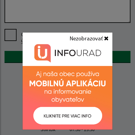
Oboznámil som sa so
spracúvaním osobných
Nezobrazovať
údajov
Google reCaptcha Response
Odoslať správu
Úradné hodiny:
Deň
Čas
Pondelok
07:30 - 15:30
Utorok
07:30 - 15:30
Streda
07:30 - 18:00
Štvrtok
07:30 - 15:30