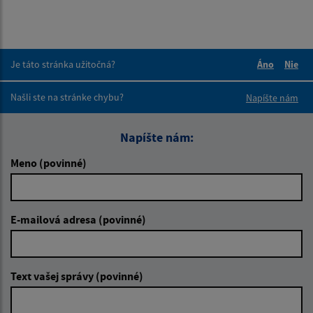
Je táto stránka užitočná?
Áno
Nie
Boli tieto 
Boli 
Našli ste na stránke chybu?
Napíšte nám
Napíšte nám:
Meno (povinné)
E-mailová adresa (povinné)
Text vašej správy (povinné)