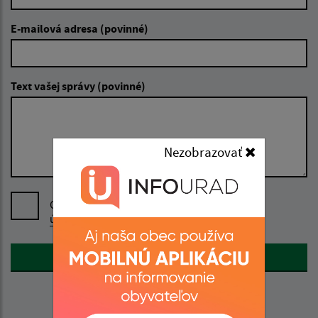
E-mailová adresa (povinné)
Text vašej správy (povinné)
Nezobrazovať
Oboznámil som sa so
spracúvaním osobných
údajov
Google reCaptcha Response
Odoslať správu