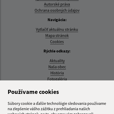
Autorské práva
Ochrana osobných údajov
Navigácia:
Vytlačiť aktuálnu stránku
Mapa stránok
Cookies
Rýchle odkazy:
Aktuality
Naša obec
História
Fotogaléria
Aktualizované:
Používame cookies
08.07.2026 14:10 hod.
Súbory cookie a ďalšie technológie sledovania používame
RSS
na zlepšenie vášho zážitku z prehliadania našich
webových stránok, na to, aby sme vám zobrazovali