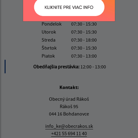
Úradné hodiny:
Deň
Čas
Pondelok
07:30 - 15:30
Utorok
07:30 - 15:30
Streda
07:30 - 18:00
Štvrtok
07:30 - 15:30
Piatok
07:30 - 13:00
Obedňajšia prestávka:
12:00 - 13:00
Kontakt:
Obecný úrad Rákoš
Rákoš 95
044 16 Bohdanovce
info_ke@obecrakos.sk
+421 55 694 11 40