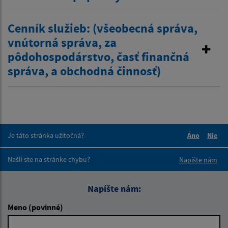
Cenník služieb: (všeobecná správa,
vnútorná správa, za
pôdohospodárstvo, časť finančná
správa, a obchodná činnosť)
Je táto stránka užitočná?
Áno
Nie
Boli tieto 
Boli 
Našli ste na stránke chybu?
Napíšte nám
Napíšte nám:
Meno (povinné)