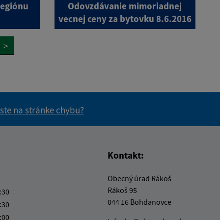
regiónu
Odovzdávanie mimoriadnej
vecnej ceny za bytovku 8.6.2016
>
 ste na stránke chybu?
vás užitočné?
e pre vás užitočné?
Kontakt:
Obecný úrad Rákoš
Rákoš 95
:30
044 16 Bohdanovce
:30
:00