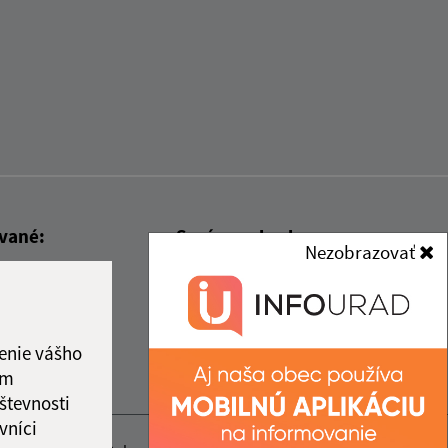
ované:
Správca obsahu:
Nezobrazovať
14:10 hod.
Správca obsahu je Obec Rákoš.
Vytvorené v súlade s
Jednotným
dizajn manuálom elektronických
enie vášho
služieb.
ám
števnosti
vníci