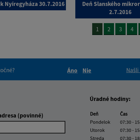
k Nyíregyháza 30.7.2016
Deň Slanského mikro
2.7.2016
1
2
3
4
itočné?
Našli
Áno
Nie
Boli tieto informácie pre 
Boli tieto informáci
Úradné hodiny:
Deň
Čas
adresa (povinné)
Pondelok
07:30 - 15
Utorok
07:30 - 15
Streda
07:30 - 18