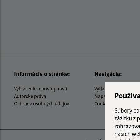
Informácie o stránke:
Navigácia:
Vyhlásenie o prístupnosti
Vytlačiť aktuálnu strá
Použív
Autorské práva
Mapa stránok
Ochrana osobných údajov
Cookies
Súbory co
zážitku z
zobrazova
našich we