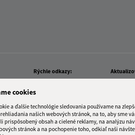
Rýchle odkazy:
Aktualiz
nku
Aktuality
08.07.2026 
ame cookies
Naša obec
RSS
História
okie a ďalšie technológie sledovania používame na zlepš
Fotogaléria
 prehliadania našich webových stránok, na to, aby sme v
li prispôsobený obsah a cielené reklamy, na analýzu náv
bových stránok a na pochopenie toho, odkiaľ naši návšte