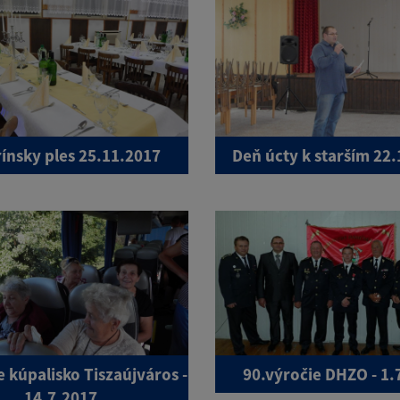
ínsky ples 25.11.2017
Deň úcty k starším 22
 kúpalisko Tiszaújváros -
90.výročie DHZO - 1.
14.7.2017