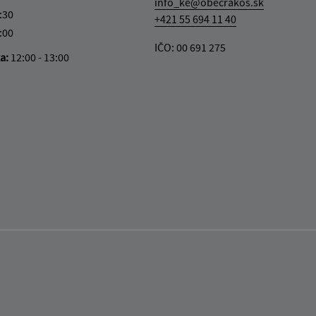
info_ke@obecrakos.sk
:30
+421 55 694 11 40
:00
IČO: 00 691 275
ka:
12:00 - 13:00