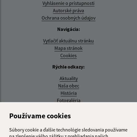
Vyhlásenie o prístupnosti
Autorské práva
Ochrana osobných údajov
Navigácia:
Vytlačiť aktuálnu stránku
Mapa stránok
Cookies
Rýchle odkazy:
Aktuality
Naša obec
História
Fotogaléria
Aktualizované:
Používame cookies
08.07.2026 14:10 hod.
Súbory cookie a ďalšie technológie sledovania používame
RSS
na zlepšenie vášho zážitku z prehliadania našich