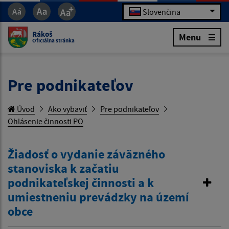
Slovenčina
Rákoš
Menu
Oficiálna stránka
Pre podnikateľov
Úvod
Ako vybaviť
Pre podnikateľov
Ohlásenie činnosti PO
Žiadosť o vydanie záväzného
stanoviska k začatiu
podnikateľskej činnosti a k
umiestneniu prevádzky na území
obce