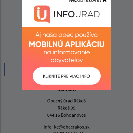
Úradné hodiny:
Deň
Čas
Pondelok
07:30 - 15:30
Utorok
07:30 - 15:30
Streda
07:30 - 18:00
Štvrtok
07:30 - 15:30
Piatok
07:30 - 13:00
Obedňajšia prestávka:
12:00 - 13:00
Kontakt:
Obecný úrad Rákoš
Rákoš 95
044 16 Bohdanovce
info_ke@obecrakos.sk