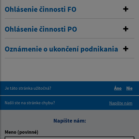
Ohlásenie činnosti FO
Ohlásenie činnosti PO
Oznámenie o ukončení podnikania
Je táto stránka užitočná?
Áno
Nie
Boli tieto 
Boli 
Našli ste na stránke chybu?
Napíšte nám
Napíšte nám:
Meno (povinné)