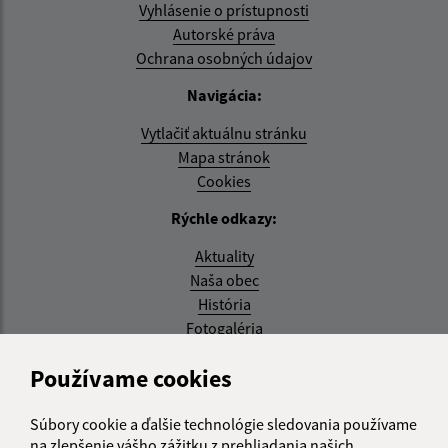
Vyhlásenie o prístupnosti
Autorské práva
Ochrana osobných údajov
Navigácia:
Vytlačiť aktuálnu stránku
Mapa stránok
Cookies
Rýchle odkazy:
Aktuality
Naša obec
História
Fotogaléria
Aktualizované:
Používame cookies
08.07.2026 14:10 hod.
Súbory cookie a ďalšie technológie sledovania používame
RSS
na zlepšenie vášho zážitku z prehliadania našich