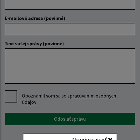
E-mailová adresa (povinné)
Text vašej správy (povinné)
Oboznámil som sa so
spracúvaním osobných
údajov
Google reCaptcha Response
Odoslať správu
Nezobrazovať