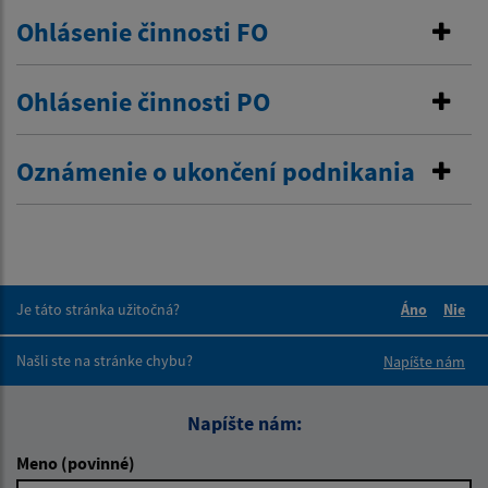
Ohlásenie činnosti FO
Ohlásenie činnosti PO
Oznámenie o ukončení podnikania
Je táto stránka užitočná?
Áno
Nie
Boli tieto 
Boli 
Našli ste na stránke chybu?
Napíšte nám
Napíšte nám:
Meno (povinné)