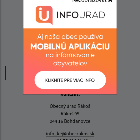
Úradné hodiny:
Deň
Čas
Pondelok
07:30 - 15:30
Utorok
07:30 - 15:30
Streda
07:30 - 18:00
Štvrtok
07:30 - 15:30
Piatok
07:30 - 13:00
Obedňajšia prestávka:
12:00 - 13:00
Kontakt:
Obecný úrad Rákoš
Rákoš 95
044 16 Bohdanovce
info_ke@obecrakos.sk