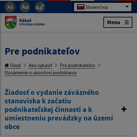
Slovenčina
Rákoš
Menu
Oficiálna stránka
Pre podnikateľov
Úvod
Ako vybaviť
Pre podnikateľov
Oznámenie o ukončení podnikania
Žiadosť o vydanie záväzného
stanoviska k začatiu
podnikateľskej činnosti a k
umiestneniu prevádzky na území
obce