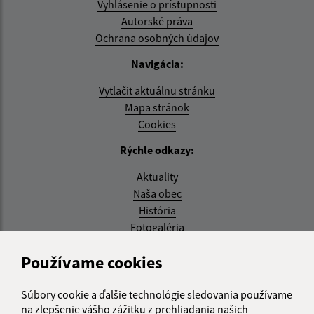
Vyhlásenie o prístupnosti
Autorské práva
Ochrana osobných údajov
Navigácia:
Vytlačiť aktuálnu stránku
Mapa stránok
Cookies
Rýchle odkazy:
Aktuality
Naša obec
História
Fotogaléria
Aktualizované:
Používame cookies
08.07.2026 14:10 hod.
Súbory cookie a ďalšie technológie sledovania používame
RSS
na zlepšenie vášho zážitku z prehliadania našich