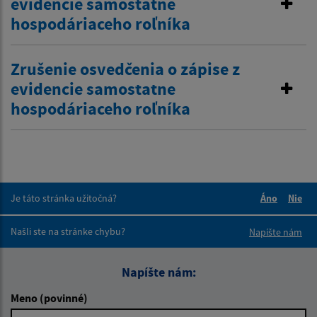
evidencie samostatne
hospodáriaceho roľníka
Zrušenie osvedčenia o zápise z
evidencie samostatne
hospodáriaceho roľníka
Je táto stránka užitočná?
Áno
Nie
Boli tieto 
Boli 
Našli ste na stránke chybu?
Napíšte nám
Napíšte nám:
Meno (povinné)