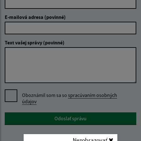
E-mailová adresa (povinné)
Text vašej správy (povinné)
Oboznámil som sa so
spracúvaním osobných
údajov
Google reCaptcha Response
Odoslať správu
Nezobrazovať