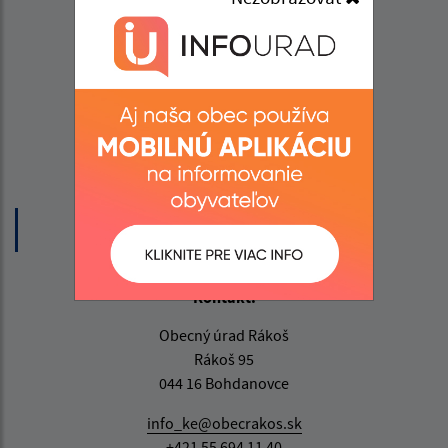
Úradné hodiny:
Deň
Čas
Pondelok
07:30 - 15:30
Utorok
07:30 - 15:30
Streda
07:30 - 18:00
Štvrtok
07:30 - 15:30
Piatok
07:30 - 13:00
Obedňajšia prestávka:
12:00 - 13:00
Kontakt:
Obecný úrad Rákoš
Rákoš 95
044 16 Bohdanovce
info_ke@obecrakos.sk
+421 55 694 11 40