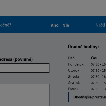
itočné?
Našli
Áno
Nie
Boli tieto informácie pre 
Boli tieto informáci
Úradné hodiny:
Deň
Čas
adresa (povinné)
Pondelok
07:30 - 15
Utorok
07:30 - 15
Streda
07:30 - 18
Štvrtok
07:30 - 15
Piatok
07:30 - 13
Obedňajšia prestáv