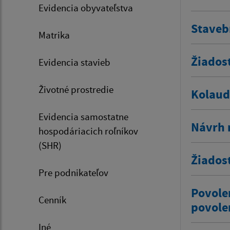
Evidencia obyvateľstva
Staveb
Matrika
Žiados
Evidencia stavieb
Životné prostredie
Kolaud
Evidencia samostatne
Návrh 
hospodáriacich roľníkov
(SHR)
Žiados
Pre podnikateľov
Povole
Cenník
povole
Iné