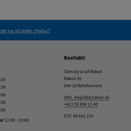
 ste na stránke chybu?
vás užitočné?
e pre vás užitočné?
Kontakt:
Obecný úrad Rákoš
Rákoš 95
:30
044 16 Bohdanovce
:30
:00
info_ke@obecrakos.sk
:30
+421 55 694 11 40
:00
IČO: 00 691 275
ka:
12:00 - 13:00