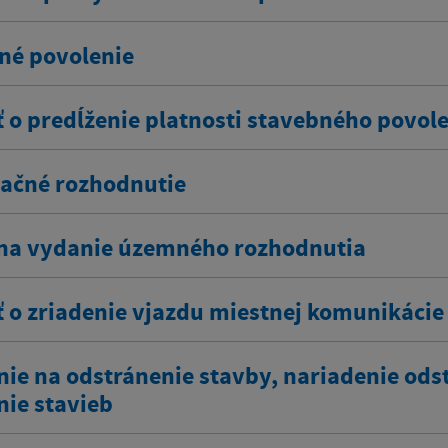
né povolenie
ť o predĺženie platnosti stavebného povol
ačné rozhodnutie
na vydanie územného rozhodnutia
ť o zriadenie vjazdu miestnej komunikácie
nie na odstránenie stavby, nariadenie ods
nie stavieb