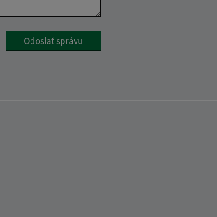
Google reCaptcha Response
Odoslať správu